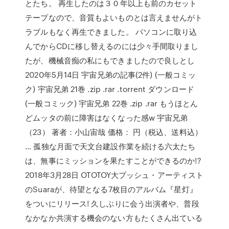
とたち。 再生したのは３０年以上も前のカセット
テープなので、音質もよいものとは言えませんがト
ラブルもなく再生できました。 パソコンに取り込
んでからCDに移し替えるのには少々手間取りまし
たが、機械音痴の私にもできましたので良しとし
2020年5月14日 宇宙兄弟の記事(2件) (一般コミッ
ク) 宇宙兄弟 21巻 .zip .rar .torrent ダウンロード
(一般コミック) 宇宙兄弟 22巻 .zip .rar もうほとん
どムッタの前に障害はなくなった感w 宇宙兄弟
（23） 著者：小山宙哉 価格： 円（税込、送料込）
… 孤独な月面で天文台建設作業を続ける六太たち
は、無事にミッションを果たすことができるのか!?
2018年3月28日 OTOTOY大プッシュ・アーティスト
のSuaraが、待望となる7枚目のアルバム『星灯』
をついにリリース! 久しぶりに会う出演者や、普段
なかなか共演する機会のない方もたくさん出ている