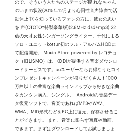
ので、そういう人たちのステージが観 れなちゃん
のいまの状況(2015年12月より心因性音声障害で活
動休止中)を知っているファンの方に、彼女の思い
を 声(OTOTOY特製豪華版)(2.8MHz dsd+mp3) 22
歳の天才女性シンガーソングライター、千代による
ソロ・ユニットköttur初のフル・アルバムHQDに
て配信開始。 Music Store powered by レコチョ
ク（旧LISMO）は、KDDIが提供する音楽ダウンロ
ードサービスです。auユーザーならお得なうたコイ
ンプレゼントキャンペーンが盛りだくさん！1000
万曲以上の豊富な楽曲ラインアップから好きな楽曲
をカンタン購入。シングル、 Androidの音楽デー
タ復元ソフトで、音楽であればMP3やWAV、
WMA、MID形式などをPC上に復元、保存させるこ
とができます。 また、音楽に限らず写真や動画、
できます。まずはダウンロードしてお試しましょ