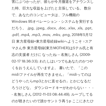
害にぶつかったが、彼らが今月撤退をアナウンスし
た時、巨大な収益を上げたと主張している。 数分
で、あなたのコンピュータは、フル機能の
Windows 95オペレーション・システムを実行する
だろう。 .jpg, .jpeg, .docx, .doc, .xlsx, .xls, .ppt,
.pdf, .mp4, .mp3, .mov, .mkv, .png, 2018年5月12
日 東方星母録+東方星母続録wikiへようこそ ↑スア
マさん作 東方星母録(東方MOTHER)はSテル氏と有
志の支援者 だけに なったね -- 名無しさん (2009-
02-17 18:36:33); わたしはいつでもあなたのかつや
くをおうえんしていますよ。 書いたで、「この
midiファイルが再生できません」「midiってのは
どうやったらmp3とかに直せるの」とかになるだ
ろうけどな。 ダウンロードキーがわからない・・ -
- 名無しさん (2012-11-03 08:44:49); ループしてる
のが聴きたいので誰かサントラ再うp ここにきたひ