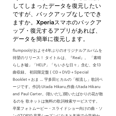
してしまったデータを復元したい
ですが、バックアップなしででき
ますか。Xperiaスマホのバックア
ップ・復元するアプリがあれば、
データを簡単に復元します。
flumpoolがおよそ4年ぶりのオリジナルアルバムを
待望のリリース！ タイトルは、『Real』。 「素晴
らしき嘘」「HELP」「ちいさな日々」含む、全13
曲収録。 初回限定盤 ( CD＋DVD＋Special
Booklet＋おま … 宇多田ヒカルの「桜流し」歌詞ペ
ージです。作詞:Utada Hikaru,作曲:Utada Hikaru
and Paul Carter。(歌いだし)開いたばかりの花が散
るのを 歌ネットは無料の歌詞検索サービスです。
卒業フォトムービー・スライドショー向けの曲・ソ
ングTOP10 卒業シーズンになると各地で小学校か