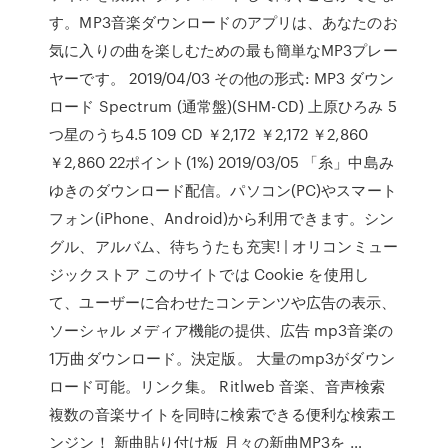
す。MP3音楽ダウンロードのアプリは、あなたのお
気に入りの曲を楽しむための最も簡単なMP3プレー
ヤーです。 2019/04/03 その他の形式: MP3 ダウン
ロード Spectrum (通常盤)(SHM-CD) 上原ひろみ 5
つ星のうち4.5 109 CD ￥2,172 ￥2,172 ￥2,860
￥2,860 22ポイント(1%) 2019/03/05 「糸」中島み
ゆきのダウンロード配信。パソコン(PC)やスマート
フォン(iPhone、Android)から利用できます。シン
グル、アルバム、待ちうたも充実! | オリコンミュー
ジックストア このサイトでは Cookie を使用し
て、ユーザーに合わせたコンテンツや広告の表示、
ソーシャル メディア機能の提供、広告 mp3音楽の
1万曲ダウンロード。決定版。 大量のmp3がダウン
ロード可能。リンク集。 Ritlweb 音楽、音声検索
複数の音楽サイトを同時に検索できる便利な検索エ
ンジン！ 新曲貼り付け板 月々の新曲MP3を …