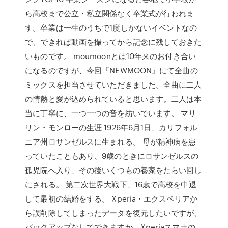
ら高校まで公立・私立関係なく卒業式が行われま
す。卒業は一生のうちで1度しかないイベントなの
で、できれば動画を撮ってから記念に残しておきた
いものです。 moumoonとは10年来のお付き合い
になるのですが、今回『NEWMOON』にて全曲の
ミックスを担当させていただきました。全曲に二人
の情熱と愛が込められていると思います。二人は本
当に丁寧に、一つ一つの音を紡いでいます。 マリ
リン・モンローの生涯 1926年6月1日、カリフォル
ニア州ロサンゼルスに生まれる。 母が精神病を患
っていたこともあり、9歳のときにロサンゼルスの
孤児院へ入り、その後いくつもの養家をたらい回し
にされる。 第二次世界大戦下、16歳で高校を中退
して最初の結婚をする。 Xperia・エクスペリアか
ら誤削除してしまったデータを復元したいですが、
バックアップなしでできますか。Xperiaスマホの