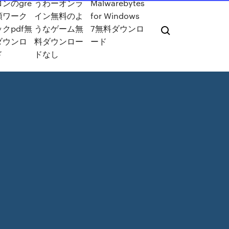
ンのgre
うわーオンラ
Malwarebytes
頭ワーク
イン無料のよ
for Windows
クpdf無
うなゲーム無
7無料ダウンロ
ダウンロ
料ダウンロー
ード
ド
ドなし