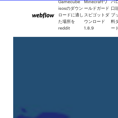
Gamecube
Minecraftワ
バロ
isosのダウン
ールドガード
口
ロードに適し
スピゴットダ
ブッ
た場所を
ウンロード
料
reddit
1.8.9
ー