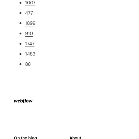
1007
477
1899
910
1747
1483
88
On the blog
About